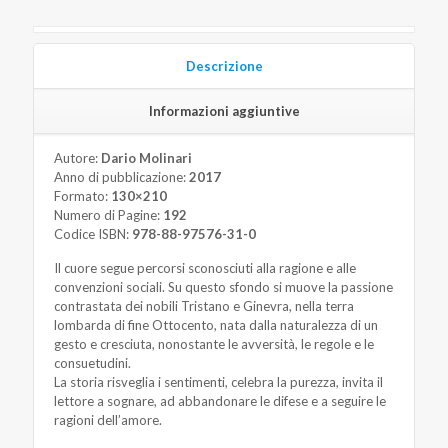
Descrizione
Informazioni aggiuntive
Autore:
Dario Molinari
Anno di pubblicazione:
2017
Formato:
130×210
Numero di Pagine:
192
Codice ISBN:
978-88-97576-31-0
Il cuore segue percorsi sconosciuti alla ragione e alle
convenzioni sociali. Su questo sfondo si muove la passione
contrastata dei nobili Tristano e Ginevra, nella terra
lombarda di fine Ottocento, nata dalla naturalezza di un
gesto e cresciuta, nonostante le avversità, le regole e le
consuetudini.
La storia risveglia i sentimenti, celebra la purezza, invita il
lettore a sognare, ad abbandonare le difese e a seguire le
ragioni dell’amore.