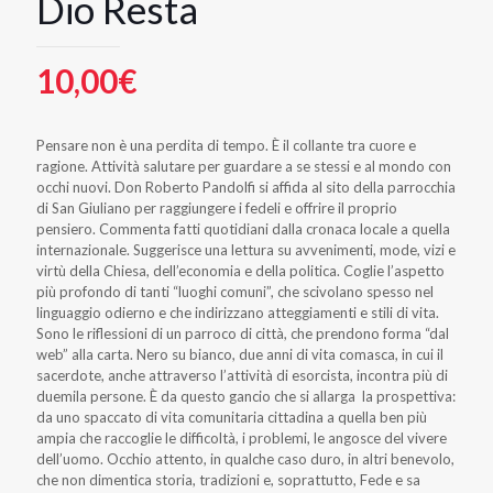
Dio Resta
10,00
€
Pensare non è una perdita di tempo. È il collante tra cuore e
ragione. Attività salutare per guardare a se stessi e al mondo con
occhi nuovi. Don Roberto Pandolfi si affida al sito della parrocchia
di San Giuliano per raggiungere i fedeli e offrire il proprio
pensiero. Commenta fatti quotidiani dalla cronaca locale a quella
internazionale. Suggerisce una lettura su avvenimenti, mode, vizi e
virtù della Chiesa, dell’economia e della politica. Coglie l’aspetto
più profondo di tanti “luoghi comuni”, che scivolano spesso nel
linguaggio odierno e che indirizzano atteggiamenti e stili di vita.
Sono le riflessioni di un parroco di città, che prendono forma “dal
web” alla carta. Nero su bianco, due anni di vita comasca, in cui il
sacerdote, anche attraverso l’attività di esorcista, incontra più di
duemila persone. È da questo gancio che si allarga la prospettiva:
da uno spaccato di vita comunitaria cittadina a quella ben più
ampia che raccoglie le difficoltà, i problemi, le angosce del vivere
dell’uomo. Occhio attento, in qualche caso duro, in altri benevolo,
che non dimentica storia, tradizioni e, soprattutto, Fede e sa