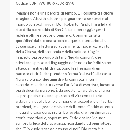
Codice ISBN:
978-88-97576-19-8
Pensare non è una perdita di tempo. È il collante tra cuore
e ragione. Attività salutare per guardare a se stessi e al
mondo con occhi nuovi. Don Roberto Pandolfi si affida al
sito della parrocchia di San Giuliano per raggiungere i
fedeli e offrire il proprio pensiero. Commenta fatti
quotidiani dalla cronaca locale a quella internazionale.
Suggerisce una lettura su avvenimenti, mode, vizi e virtù
della Chiesa, dell’economia e della politica. Coglie
l’aspetto più profondo di tanti “luoghi comuni”, che
scivolano spesso nel linguaggio odierno e che indirizzano
atteggiamenti e stili di vita. Sono le riflessioni di un
parroco di città, che prendono forma “dal web” alla carta.
Nero su bianco, due anni di vita comasca, in cui il
sacerdote, anche attraverso l’attività di esorcista, incontra
più di duemila persone. È da questo gancio che si allarga
la prospettiva: da uno spaccato di vita comunitaria
cittadina a quella ben più ampia che raccoglie le difficoltà, i
problemi, le angosce del vivere dell’uomo. Occhio attento,
in qualche caso duro, in altri benevolo, che non dimentica
storia, tradizioni e, soprattutto, Fede e sa individuare
sempre la luce della speranza, ricordando ad ogni lettore
che “Dio vuole bene ad ognuno di noi”. Dio resta è la