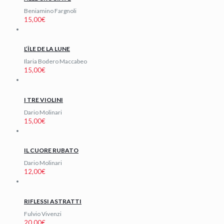
Beniamino Fargnoli
15,00
€
L’ÎLE DE LA LUNE
Ilaria Bodero Maccabeo
15,00
€
I TRE VIOLINI
Dario Molinari
15,00
€
IL CUORE RUBATO
Dario Molinari
12,00
€
RIFLESSI ASTRATTI
Fulvio Vivenzi
20,00
€