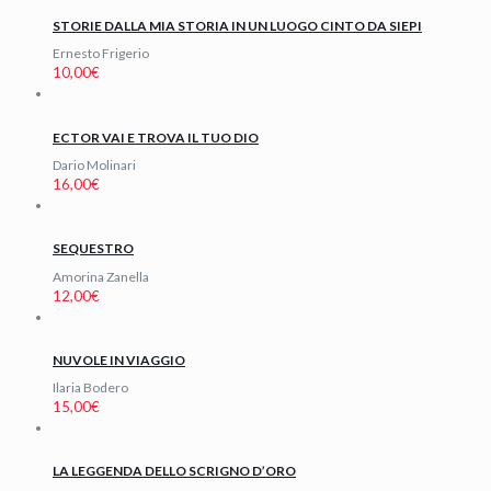
STORIE DALLA MIA STORIA IN UN LUOGO CINTO DA SIEPI
Ernesto Frigerio
10,00
€
ECTOR VAI E TROVA IL TUO DIO
Dario Molinari
16,00
€
SEQUESTRO
Amorina Zanella
12,00
€
NUVOLE IN VIAGGIO
Ilaria Bodero
15,00
€
LA LEGGENDA DELLO SCRIGNO D’ORO