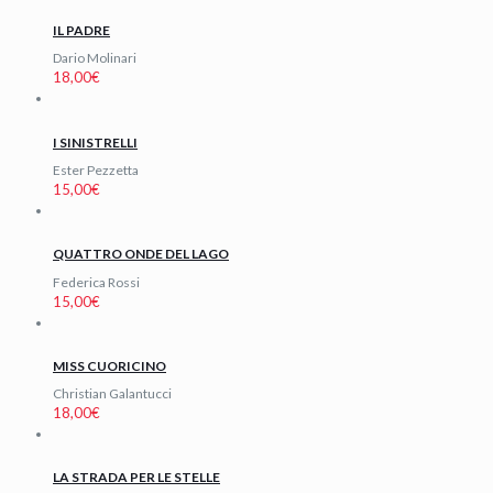
IL PADRE
Dario Molinari
18,00
€
I SINISTRELLI
Ester Pezzetta
15,00
€
QUATTRO ONDE DEL LAGO
Federica Rossi
15,00
€
MISS CUORICINO
Christian Galantucci
18,00
€
LA STRADA PER LE STELLE