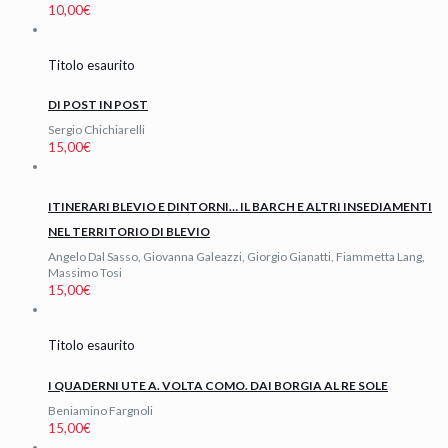
10,00
€
Titolo esaurito
DI POST IN POST
Sergio Chichiarelli
15,00
€
ITINERARI BLEVIO E DINTORNI… IL BARCH E ALTRI INSEDIAMENTI
NEL TERRITORIO DI BLEVIO
Angelo Dal Sasso, Giovanna Galeazzi, Giorgio Gianatti, Fiammetta Lang,
Massimo Tosi
15,00
€
Titolo esaurito
I QUADERNI UTE A. VOLTA COMO. DAI BORGIA AL RE SOLE
Beniamino Fargnoli
15,00
€